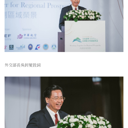
外交部長吳釗燮致詞