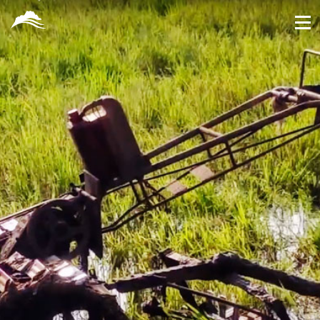
跳
到
主
要
內
容
區
塊