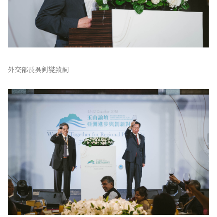
外交部長吳釗燮致詞