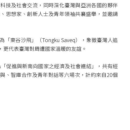
、科技及社會交流，同時深化臺灣與亞洲各國的夥伴
袖、思想家、創新人士及青年領袖共襄盛舉，並邀請
東谷沙飛」（Tongku Saveq），象徵臺灣人追
，更代表臺灣對周遭國家溫暖的友誼。
軸為「促進與新南向國家之經濟及社會連結」，共有經
與、智庫合作及青年對話等六場次，計約來自20個
軸為「共創區域榮景」，其願景為培養亞洲多層次的人
與穩定，從共同體發展的角度具體呈現臺灣「新南向
區域行動。論壇活動將透過八個場次，展現臺灣與亞
育、醫衛合作、區域農業、創新產業、公民社會交