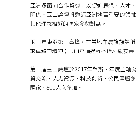
亞洲多面向合作契機，以促進思想、人才
關係。玉山論壇將邀請亞洲地區重要的領
其他理念相近的國家參與對話。
玉山是東亞第一高峰，在當地布農族族語稱為「
求卓越的精神；玉山登頂過程不僅和緩友善
第一屆玉山論壇於2017年舉辦，年度主
貿交流、人力資源、科技創新、公民團體參
國家、800人次參加。
玉山論壇今年邁入第二屆，2018年度主
際連結。本年度論壇將聚焦於區域的繁榮
政策」五大旗艦計畫，並凸顯民間社會的
洲各國雙邊合作的政策成果：包括人才培