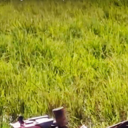
跳
到
主
要
內
容
區
塊