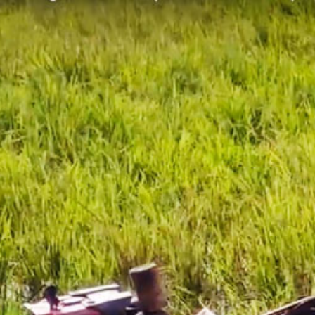
跳
到
主
要
內
容
區
塊