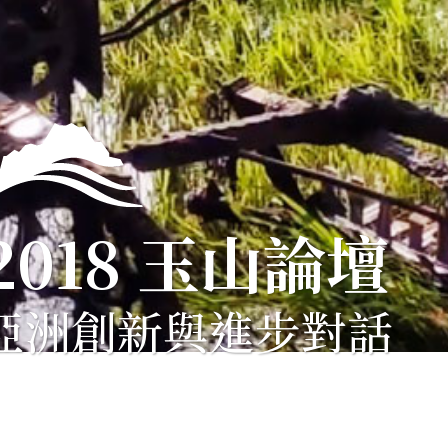
2018 玉山論壇
亞洲創新與進步對話